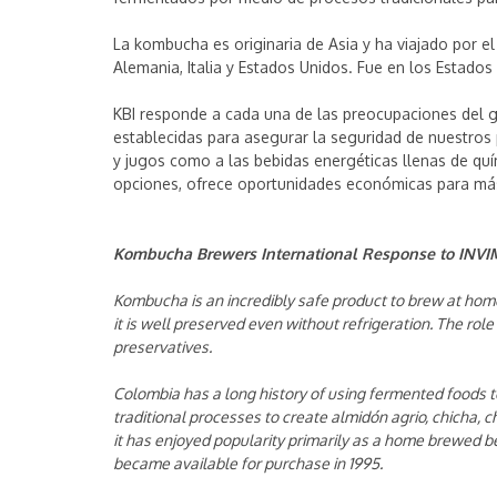
La kombucha es originaria de Asia y ha viajado por 
Alemania, Italia y Estados Unidos. Fue en los Estados
KBI responde a cada una de las preocupaciones del g
establecidas para asegurar la seguridad de nuestros 
y jugos como a las bebidas energéticas llenas de q
opciones, ofrece oportunidades económicas para más 
Kombucha Brewers International Response to INVI
Kombucha is an incredibly safe product to brew at home
it is well preserved even without refrigeration. The ro
preservatives.
Colombia has a long history of using fermented foods t
traditional processes to create almidón agrio, chicha
it has enjoyed popularity primarily as a home brewed be
became available for purchase in 1995.