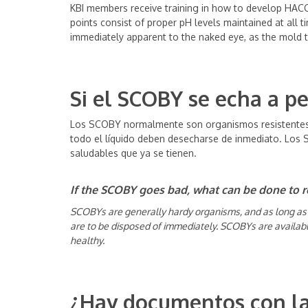
KBI members receive training in how to develop HACCP
points consist of proper pH levels maintained at all t
immediately apparent to the naked eye, as the mold 
Si el SCOBY se echa a pe
Los SCOBY normalmente son organismos resistentes, y
todo el líquido deben desecharse de inmediato. Los
saludables que ya se tienen.
If the SCOBY goes bad, what can be done to 
SCOBYs are generally hardy organisms, and as long as th
are to be disposed of immediately. SCOBYs are availabl
healthy.
¿H
ay d
ocumentos con las