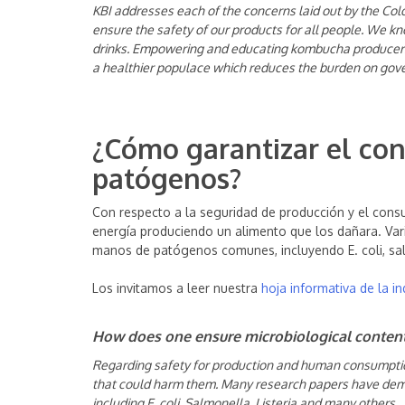
KBI addresses each of the concerns laid out by the Co
ensure the safety of our products for all people. We kn
drinks. Empowering and educating kombucha producers
a healthier populace which reduces the burden on gov
¿Cómo garantizar el con
patógenos?
Con respecto a la seguridad de producción y el con
energía produciendo un alimento que los dañara. Vari
manos de patógenos comunes, incluyendo E. coli, salm
Los invitamos a leer nuestra
hoja informativa de la in
How does one ensure microbiological content
Regarding safety for production and human consumption
that could harm them. Many research papers have demo
including E. coli, Salmonella, Listeria and many others.