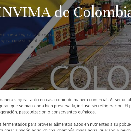
INVIMA de Colombi
 manera segura tanto en casa como de manera comercial. Al ser un
guran que se mantenga bien preservada, incluso sin refrigeración. 
tipos de tecnologías de preservación […]
Monday, 6th April 2020
anera segura tanto en casa como de manera comercial. Al ser un a
uran que se mantenga bien preservada, incluso sin refrigeración. El
igeración, pasteurización o conservantes químicos.
os fermentados para proveer alimentos altos en nutrientes a su poblac
a crear almidón agrio, chicha, champús, masa agria, guarapo, y muc