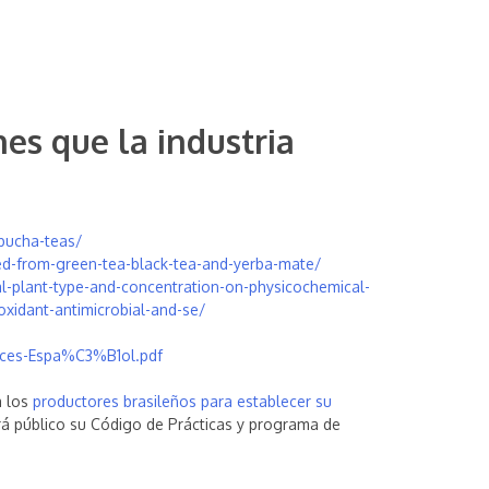
nes que la industria
mbucha-teas/
ed-from-green-tea-black-tea-and-yerba-mate/
l-plant-type-and-concentration-on-physicochemical-
oxidant-antimicrobial-and-se/
ices-Espa%C3%B1ol.pdf
a los
productores brasileños para establecer su
rá público su Código de Prácticas y programa de