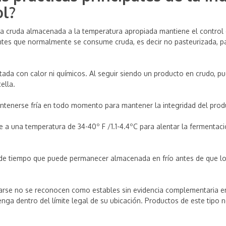
ol?
 cruda almacenada a la temperatura apropiada mantiene el control 
tes que normalmente se consume cruda, es decir no pasteurizada, par
atada con calor ni químicos. Al seguir siendo un producto en crudo, 
ella.
tenerse fría en todo momento para mantener la integridad del produc
 una temperatura de 34-40º F /1.1-4.4ºC para alentar la fermentaci
d de tiempo que puede permanecer almacenada en frío antes de que los
arse no se reconocen como estables sin evidencia complementaria em
tenga dentro del límite legal de su ubicación. Productos de este tipo