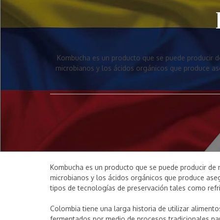
Kombucha es un producto que se puede producir de
microbianos y los ácidos orgánicos que produce ase
Kombucha es un producto que se puede producir de m
microbianos y los ácidos orgánicos que produce aseg
tipos de tecnologías de preservación tales como refr
Colombia tiene una larga historia de utilizar aliment
fermentados por medio de procesos tradicionales par