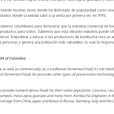
el mundo muchas veces donde ha disfrutado de popularidad como una b
 Unidos donde la bebida salió a la venta por primera vez en 1995.
obierno colombiano para demostrar que la industria comercial de kom
productos para todos. Sabemos que esta vibrante industria puede ofr
uímicos. Empoderar y educar a los productores de kombucha crea un
personas y genera una población más saludable, lo cual la responsa
MA of Colombia
 as well as commercially. As a traditional fermented food, it’s microbia
le of fermented foods far precedes other types of preservation technology
o provide nutrient dense foods for their native population. Cassava, c
, champús, masa agria, guarapo and many more. Kombucha originates in 
verage from China, Japan and Korea to Russia, Germany, Italy and the Uni