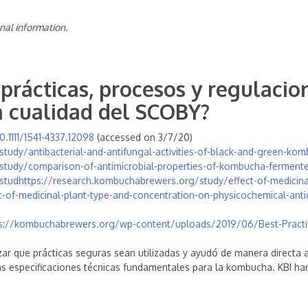
nal information.
prácticas, procesos y regulacio
la cualidad del SCOBY?
0.1111/1541-4337.12098
(accessed on 3/7/20)
tudy/antibacterial-and-antifungal-activities-of-black-and-green-ko
study/comparison-of-antimicrobial-properties-of-kombucha-ferment
tudhttps://research.kombuchabrewers.org/study/effect-of-medicina
ct-of-medicinal-plant-type-and-concentration-on-physicochemical-anti
ps://kombuchabrewers.org/wp-content/uploads/2019/06/Best-Pract
ar que prácticas seguras sean utilizadas y ayudó de manera directa 
as especificaciones técnicas fundamentales para la kombucha. KBI ha